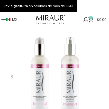
Envío gratuito
en pedidos de más de
35€
.
0
MX
$
0.00